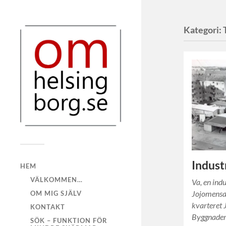
Kategori:
Indust
HEM
VÄLKOMMEN…
Va, en ind
Jojomensan
OM MIG SJÄLV
kvarteret 
KONTAKT
Byggnader
SÖK – FUNKTION FÖR