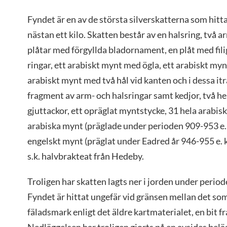
Fyndet är en av de största silverskatterna som hittat
nästan ett kilo. Skatten består av en halsring, två a
plåtar med förgyllda bladornament, en plåt med fi
ringar, ett arabiskt mynt med ögla, ett arabiskt myn
arabiskt mynt med två hål vid kanten och i dessa itr
fragment av arm- och halsringar samt kedjor, två hel
gjuttackor, ett opräglat myntstycke, 31 hela arabis
arabiska mynt (präglade under perioden 909-953 e.kr
engelskt mynt (präglat under Eadred år 946-955 e. k
s.k. halvbrakteat från Hedeby.
Troligen har skatten lagts ner i jorden under perioden
Fyndet är hittat ungefär vid gränsen mellan det so
fäladsmark enligt det äldre kartmaterialet, en bit f
Nedläggelsen har troligen gjorts på en avsides beläg