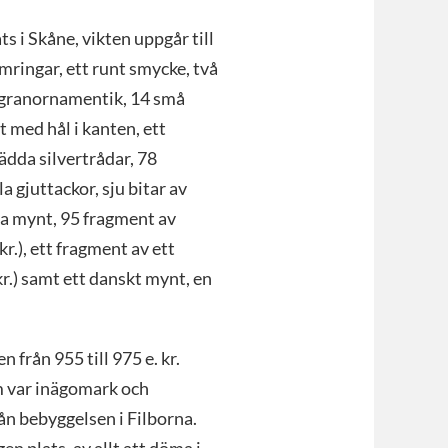
s i Skåne, vikten uppgår till
rmringar, ett runt smycke, två
ligranornamentik, 14 små
t med hål i kanten, ett
ädda silvertrådar, 78
a gjuttackor, sju bitar av
ka mynt, 95 fragment av
.), ett fragment av ett
r.) samt ett danskt mynt, en
 från 955 till 975 e. kr.
m var inägomark och
rån bebyggelsen i Filborna.
en plats, av allt att döma i