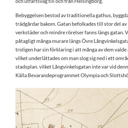
och utfartsväg till och från Helsingborg.
Bebyggelsen bestod av traditionella gathus, byggda
trädgårdar bakom. Gatan befolkades till stor del a
verkstäder och mindre rörelser fanns längs gatan. 
påtagligt många murare längs Övre Långvinkelsgata
troligen har sin förklaring i att många av dem valde 
vilket underlättades om man slog sig ned i ett omr
stadsplan. vilket Långvinkelsgatan inte var vid denn
Källa Bevarandeprogrammet Olympia och Slottshö