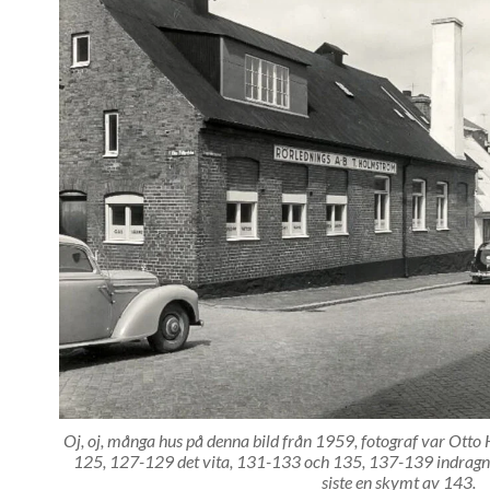
Oj, oj, många hus på denna bild från 1959, fotograf var Ott
125, 127-129 det vita, 131-133 och 135, 137-139 indragna
siste en skymt av 143.