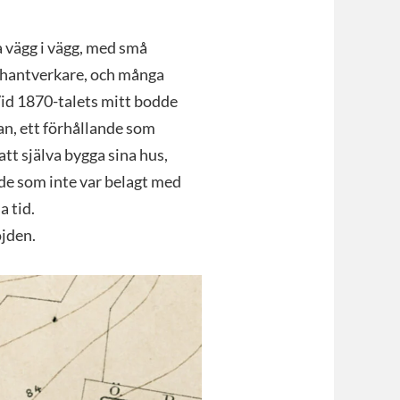
 vägg i vägg, med små
v hantverkare, och många
Vid 1870-talets mitt bodde
n, ett förhållande som
att själva bygga sina hus,
åde som inte var belagt med
a tid.
jden.