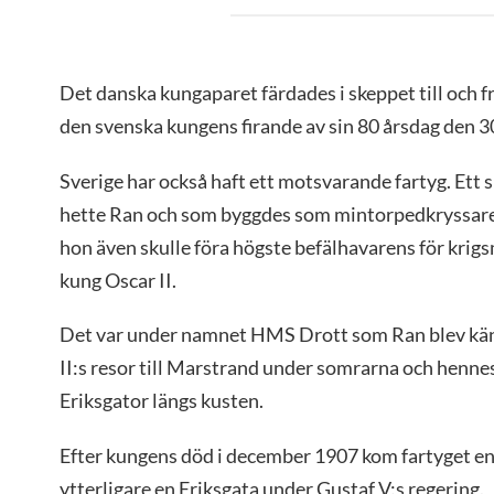
Det danska kungaparet färdades i skeppet till och
den svenska kungens firande av sin 80 årsdag den 3
Sverige har också haft ett motsvarande fartyg. Ett
hette Ran och som byggdes som mintorpedkryssare 
hon även skulle föra högste befälhavarens för krigsm
kung Oscar II.
Det var under namnet HMS Drott som Ran blev kä
II:s resor till Marstrand under somrarna och hennes
Eriksgator längs kusten.
Efter kungens död i december 1907 kom fartyget end
ytterligare en Eriksgata under Gustaf V:s regering.