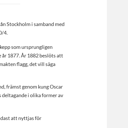
 från Stockholm i samband med
0/4.
 skepp som ursprungligen
år 1877. År 1882 beslöts att
akten flagg, det vill säga
nd, främst genom kung Oscar
 deltagande i olika former av
ast att nyttjas för